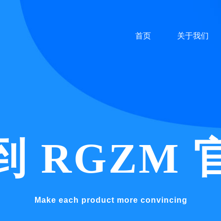
首页
关于我们
到
RGZM
Make each product more convincing